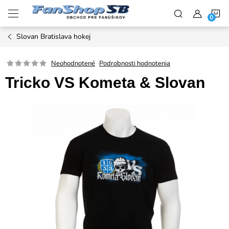
Prejsť
N
na
obsah
Slovan Bratislava hokej
K
Neohodnotené
Podrobnosti hodnotenia
Tricko VS Kometa & Slovan