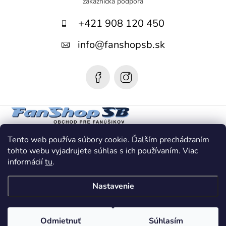
p
+421 908 120 450
ä
t
info
@
fanshopsb.sk
i
e
Tento web používa súbory cookie. Ďalším prechádzaním
tohto webu vyjadrujete súhlas s ich používaním. Viac
informácií
tu
.
Nastavenie
Copyright 2026
Fanshop SB
. Všetky práva vyhradené.
Odmietnuť
Súhlasím