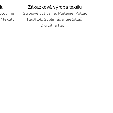
lu
Zákazková výroba textilu
hotovíme
Strojové vyšívanie, Pletenie, Potlač
/ textilu
flex/flok, Sublimácia, Sieťotlač,
Digitálna tlač, ...