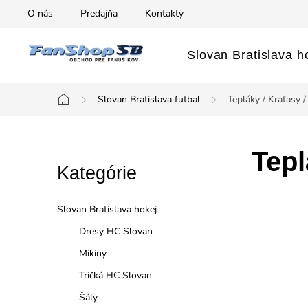
Prejsť
O nás
Predajňa
Kontakty
na
obsah
Slovan Bratislava h
Slovan Bratislava futbal
Tepláky / Kraťasy /
Domov
B
Tepl
Preskočiť
Kategórie
o
kategórie
č
Slovan Bratislava hokej
n
Dresy HC Slovan
Mikiny
ý
Tričká HC Slovan
p
Šály