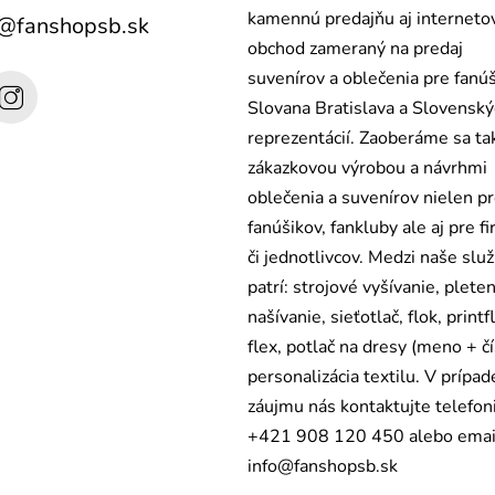
kamennú predajňu aj interneto
@
fanshopsb.sk
obchod zameraný na predaj
suvenírov a oblečenia pre fanú
Slovana Bratislava a Slovensk
reprezentácií. Zaoberáme sa ta
zákazkovou výrobou a návrhmi
oblečenia a suvenírov nielen p
fanúšikov, fankluby ale aj pre fi
či jednotlivcov. Medzi naše slu
patrí: strojové vyšívanie, pleten
našívanie, sieťotlač, flok, printf
flex, potlač na dresy (meno + čí
personalizácia textilu. V prípad
záujmu nás kontaktujte telefon
+421 908 120 450 alebo emai
info@fanshopsb.sk