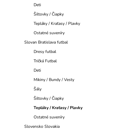
a
Deti
n
Šiltovky / Čiapky
Tepláky / Kraťasy / Plavky
e
Ostatné suveníry
l
Slovan Bratislava futbal
Dresy futbal
Tričká Futbal
Deti
Mikiny / Bundy / Vesty
Šály
Šiltovky / Čiapky
Tepláky / Kraťasy / Plavky
Ostatné suveníry
Slovensko Slovakia