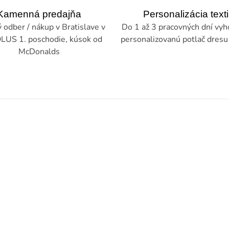
Kamenná predajňa
Personalizácia texti
odber / nákup v Bratislave v
Do 1 až 3 pracovných dní vy
LUS 1. poschodie, kúsok od
personalizovanú potlač dresu 
McDonalds