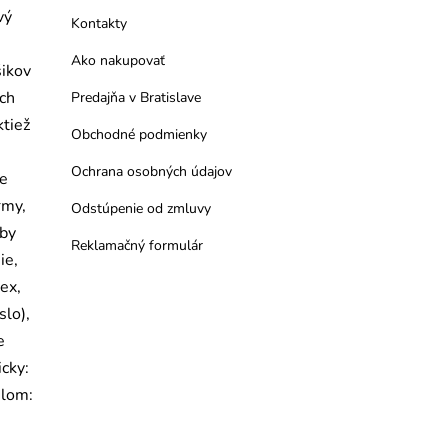
vý
Kontakty
Ako nakupovať
šikov
ých
Predajňa v Bratislave
ktiež
Obchodné podmienky
Ochrana osobných údajov
re
rmy,
Odstúpenie od zmluvy
žby
Reklamačný formulár
ie,
lex,
slo),
e
icky:
lom: