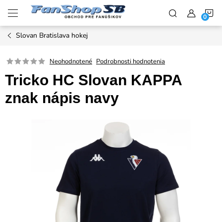
Prejsť
N
na
obsah
Slovan Bratislava hokej
K
Neohodnotené
Podrobnosti hodnotenia
Tricko HC Slovan KAPPA
znak nápis navy