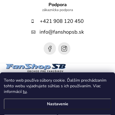
á
Podpora
p
+421 908 120 450
ä
t
info
@
fanshopsb.sk
i
e
Tento web používa súbory cookie. Ďalším prechádzaním
tohto webu vyjadrujete súhlas s ich používaním. Viac
informácií
tu
.
Nastavenie