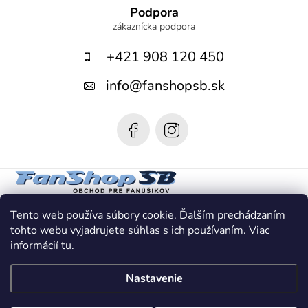
á
Podpora
p
+421 908 120 450
ä
t
info
@
fanshopsb.sk
i
e
Tento web používa súbory cookie. Ďalším prechádzaním
tohto webu vyjadrujete súhlas s ich používaním. Viac
informácií
tu
.
Nastavenie