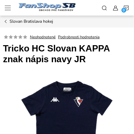
Prejsť
N
na
obsah
Slovan Bratislava hokej
K
Neohodnotené
Podrobnosti hodnotenia
Tricko HC Slovan KAPPA
znak nápis navy JR