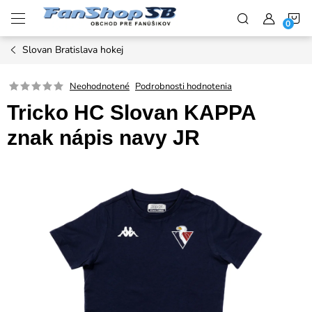
Prejsť
N
na
obsah
Slovan Bratislava hokej
K
Neohodnotené
Podrobnosti hodnotenia
Tricko HC Slovan KAPPA
znak nápis navy JR