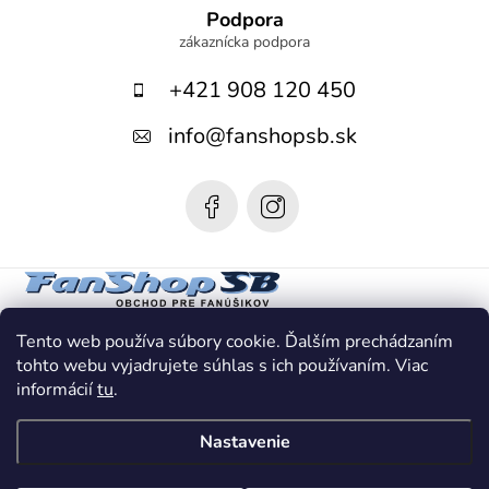
á
Podpora
p
+421 908 120 450
ä
t
info
@
fanshopsb.sk
i
e
Tento web používa súbory cookie. Ďalším prechádzaním
tohto webu vyjadrujete súhlas s ich používaním. Viac
informácií
tu
.
Nastavenie