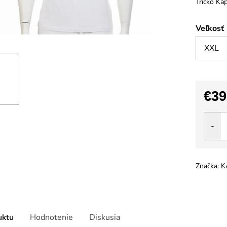
Tričko Kap
Veľkosť
€39
Jedno
cena:
Značka:
K
uktu
Hodnotenie
Diskusia