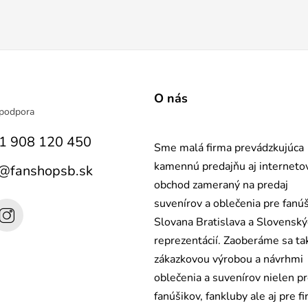
a
O nás
1 908 120 450
Sme malá firma prevádzkujúca
kamennú predajňu aj interneto
@
fanshopsb.sk
obchod zameraný na predaj
suvenírov a oblečenia pre fanú
Slovana Bratislava a Slovensk
reprezentácií. Zaoberáme sa ta
zákazkovou výrobou a návrhmi
oblečenia a suvenírov nielen p
fanúšikov, fankluby ale aj pre fi