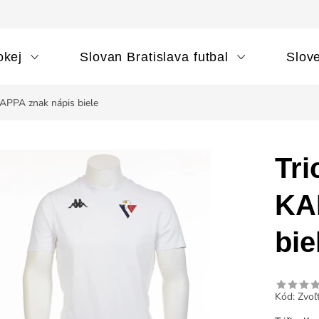
okej
Slovan Bratislava futbal
Slov
APPA znak nápis biele
Tri
KA
bie
Kód:
Zvoľt