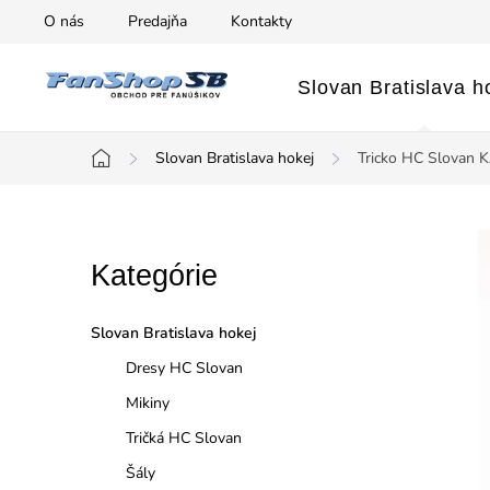
Prejsť
O nás
Predajňa
Kontakty
na
obsah
Slovan Bratislava h
Slovan Bratislava hokej
Tricko HC Slovan K
Domov
B
Preskočiť
Kategórie
o
kategórie
č
Slovan Bratislava hokej
n
Dresy HC Slovan
Mikiny
ý
Tričká HC Slovan
p
Šály