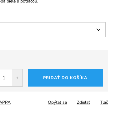
pa biele s potlačou.
tková
PRIDAŤ DO KOŠÍKA
APPA
Opýtať sa
Zdieľať
Tlač