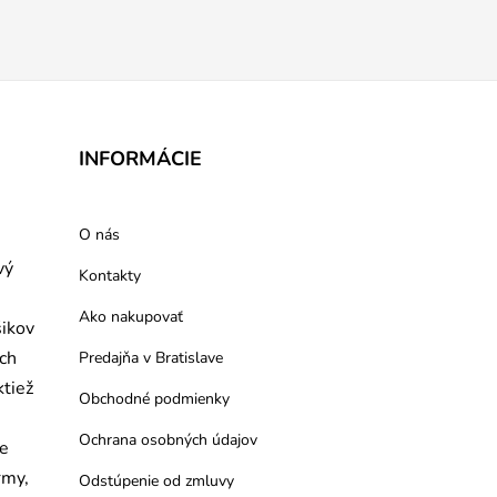
INFORMÁCIE
O nás
vý
Kontakty
Ako nakupovať
šikov
ých
Predajňa v Bratislave
ktiež
Obchodné podmienky
Ochrana osobných údajov
re
rmy,
Odstúpenie od zmluvy