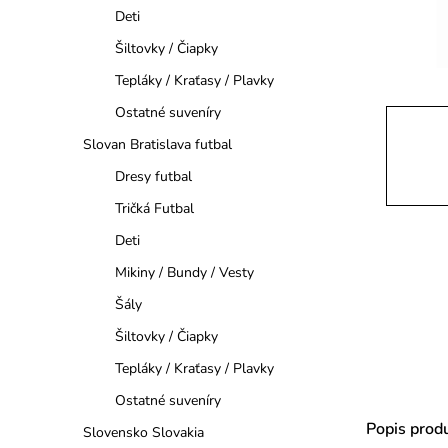
a
Deti
n
Šiltovky / Čiapky
Tepláky / Kraťasy / Plavky
e
Ostatné suveníry
l
Slovan Bratislava futbal
Dresy futbal
Tričká Futbal
Deti
Mikiny / Bundy / Vesty
Šály
Šiltovky / Čiapky
Tepláky / Kraťasy / Plavky
Ostatné suveníry
Popis prod
Slovensko Slovakia