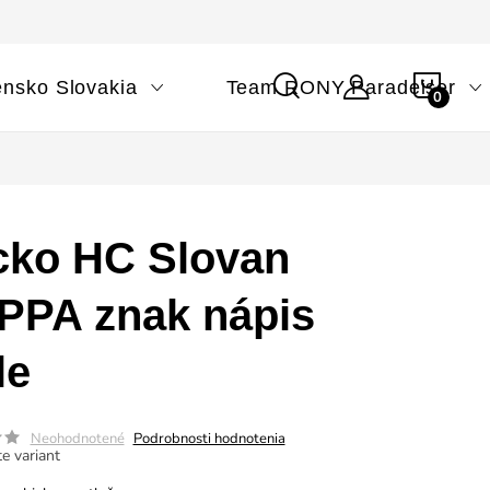
NÁK
ensko Slovakia
Team RONY Paradeiser
KOŠÍ
cko HC Slovan
PPA znak nápis
le
Neohodnotené
Podrobnosti hodnotenia
e variant