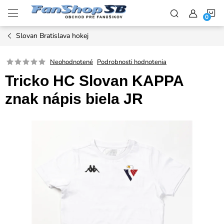
Prejsť
N
na
obsah
Slovan Bratislava hokej
K
Neohodnotené
Podrobnosti hodnotenia
Tricko HC Slovan KAPPA
znak nápis biela JR