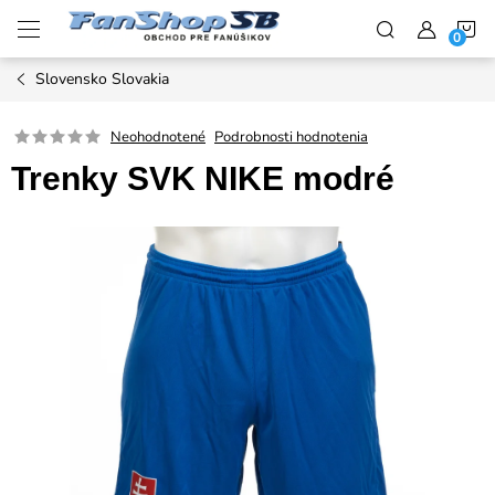
Prejsť
N
na
obsah
Slovensko Slovakia
K
Neohodnotené
Podrobnosti hodnotenia
Trenky SVK NIKE modré