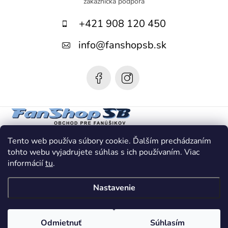
p
+421 908 120 450
ä
t
info
@
fanshopsb.sk
i
e
Tento web používa súbory cookie. Ďalším prechádzaním
tohto webu vyjadrujete súhlas s ich používaním. Viac
informácií
tu
.
Nastavenie
Copyright 2026
Fanshop SB
. Všetky práva vyhradené.
Odmietnuť
Súhlasím