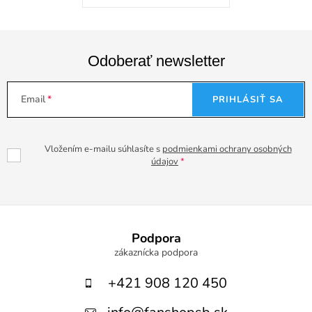
Odoberať newsletter
Email
PRIHLÁSIŤ SA
Vložením e-mailu súhlasíte s
podmienkami ochrany osobných
údajov
Z
á
Podpora
p
+421 908 120 450
ä
t