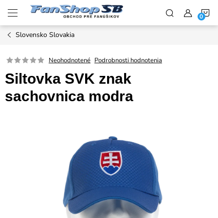
Prejsť
N
na
obsah
Slovensko Slovakia
K
Neohodnotené
Podrobnosti hodnotenia
Siltovka SVK znak
sachovnica modra