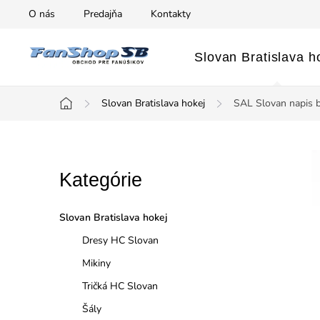
Prejsť
O nás
Predajňa
Kontakty
na
obsah
Slovan Bratislava h
Slovan Bratislava hokej
SAL Slovan napis 
Domov
B
Preskočiť
Kategórie
o
kategórie
č
Slovan Bratislava hokej
n
Dresy HC Slovan
Mikiny
ý
Tričká HC Slovan
p
Šály