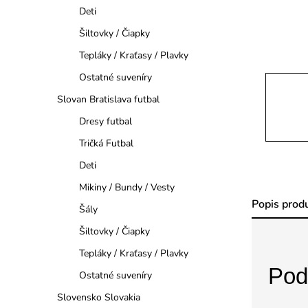
a
Deti
n
Šiltovky / Čiapky
Tepláky / Kraťasy / Plavky
e
Ostatné suveníry
l
Slovan Bratislava futbal
Dresy futbal
Tričká Futbal
Deti
Mikiny / Bundy / Vesty
Popis prod
Šály
Šiltovky / Čiapky
Tepláky / Kraťasy / Plavky
Pod
Ostatné suveníry
Slovensko Slovakia