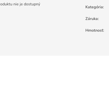
roduktu nie je dostupný
Kategória
:
Záruka
:
Hmotnosť
: