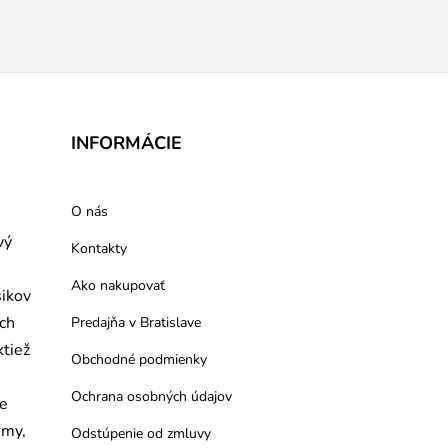
INFORMÁCIE
O nás
vý
Kontakty
Ako nakupovať
šikov
ých
Predajňa v Bratislave
ktiež
Obchodné podmienky
Ochrana osobných údajov
re
rmy,
Odstúpenie od zmluvy