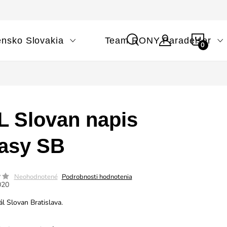
NÁK
ensko Slovakia
Team RONY Paradeiser
KOŠÍ
L Slovan napis
lasy SB
Neohodnotené
Podrobnosti hodnotenia
020
l Slovan Bratislava.