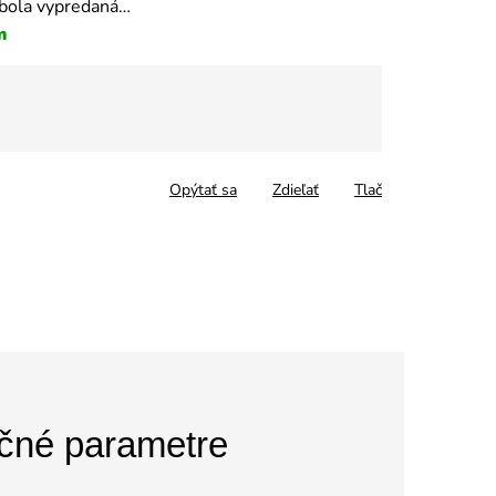
 bola vypredaná…
m
tková
Opýtať sa
Zdieľať
Tlač
čné parametre