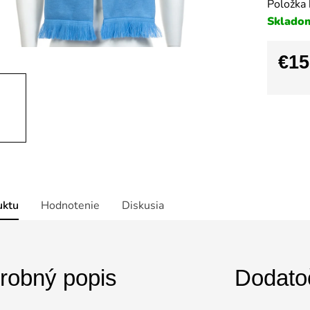
Položka
Sklado
€15
Jedno
cena:
uktu
Hodnotenie
Diskusia
robný popis
Dodato