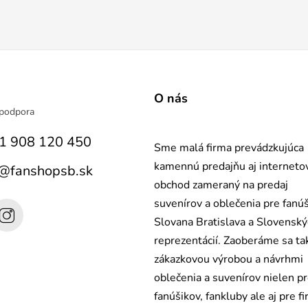
a
O nás
1 908 120 450
Sme malá firma prevádzkujúca
kamennú predajňu aj interneto
@
fanshopsb.sk
obchod zameraný na predaj
suvenírov a oblečenia pre fanú
Slovana Bratislava a Slovensk
reprezentácií. Zaoberáme sa ta
zákazkovou výrobou a návrhmi
oblečenia a suvenírov nielen p
fanúšikov, fankluby ale aj pre fi