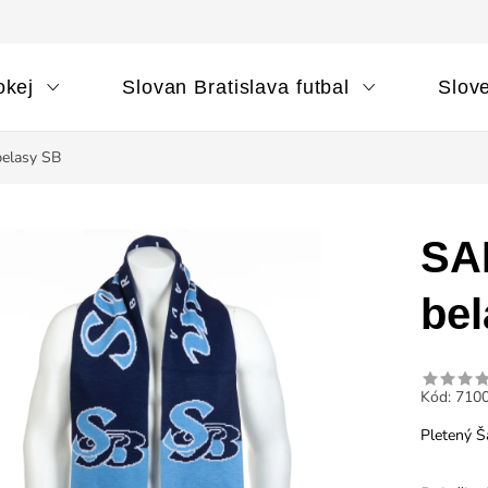
okej
Slovan Bratislava futbal
Slov
belasy SB
SA
be
Kód:
710
Pletený Šá