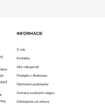
INFORMÁCIE
O nás
vý
Kontakty
Ako nakupovať
šikov
ých
Predajňa v Bratislave
ktiež
Obchodné podmienky
Ochrana osobných údajov
re
rmy,
Odstúpenie od zmluvy