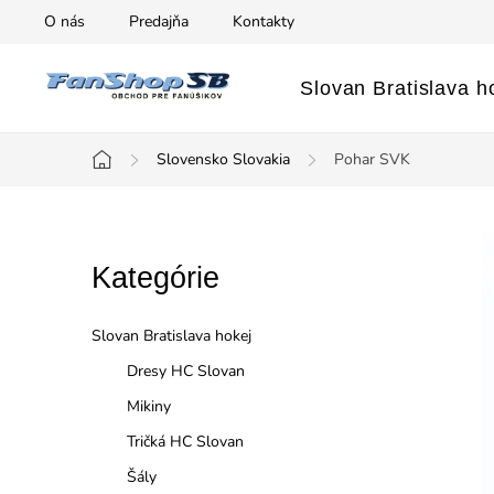
Prejsť
O nás
Predajňa
Kontakty
na
obsah
Slovan Bratislava h
Slovensko Slovakia
Pohar SVK
Domov
B
Preskočiť
Kategórie
o
kategórie
č
Slovan Bratislava hokej
n
Dresy HC Slovan
Mikiny
ý
Tričká HC Slovan
p
Šály