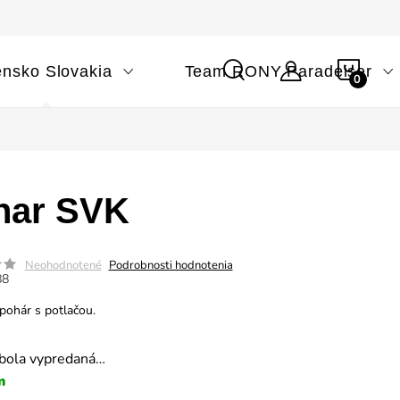
NÁK
ensko Slovakia
Team RONY Paradeiser
KOŠÍ
har SVK
Neohodnotené
Podrobnosti hodnotenia
88
pohár s potlačou.
 bola vypredaná…
m