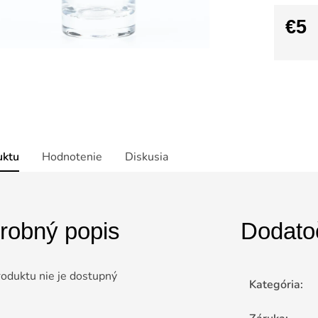
€5
Jedno
cena:
uktu
Hodnotenie
Diskusia
robný popis
Dodato
roduktu nie je dostupný
Kategória
: