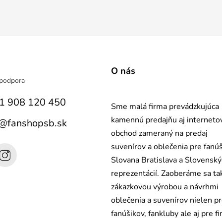
a
O nás
1 908 120 450
Sme malá firma prevádzkujúca
kamennú predajňu aj interneto
@
fanshopsb.sk
obchod zameraný na predaj
suvenírov a oblečenia pre fanú
Slovana Bratislava a Slovensk
reprezentácií. Zaoberáme sa ta
zákazkovou výrobou a návrhmi
oblečenia a suvenírov nielen p
fanúšikov, fankluby ale aj pre fi