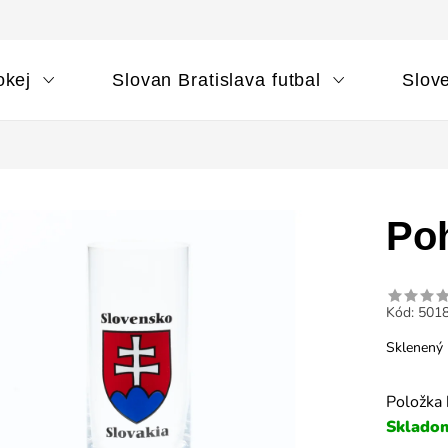
okej
Slovan Bratislava futbal
Slov
Po
Kód:
501
Sklenený 
Položka
Sklado