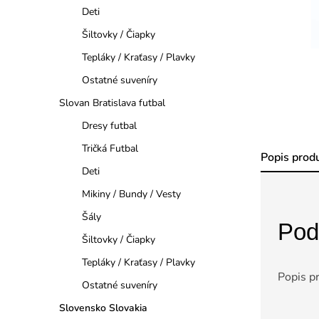
a
Deti
n
Šiltovky / Čiapky
Tepláky / Kraťasy / Plavky
e
Ostatné suveníry
l
Slovan Bratislava futbal
Dresy futbal
Tričká Futbal
Popis prod
Deti
Mikiny / Bundy / Vesty
Šály
Pod
Šiltovky / Čiapky
Tepláky / Kraťasy / Plavky
Popis p
Ostatné suveníry
Slovensko Slovakia